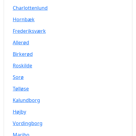
Charlottenlund
Hornbæk
Frederiksværk
Allerød
Birkerød
Roskilde
Sorø
Tølløse
Kalundborg
Højby
Vordingborg
Maribo