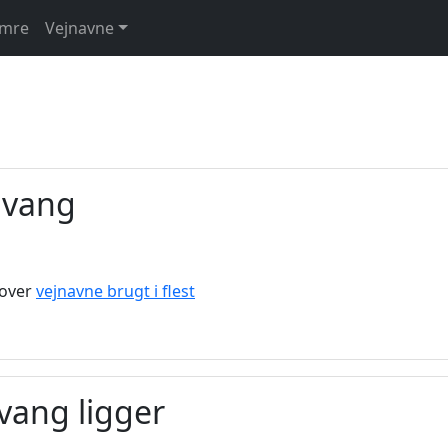
umre
Vejnavne
gvang
 over
vejnavne brugt i flest
vang ligger