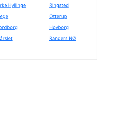
irke Hyllinge
Ringsted
tege
Otterup
ordborg
Hovborg
årslet
Randers NØ