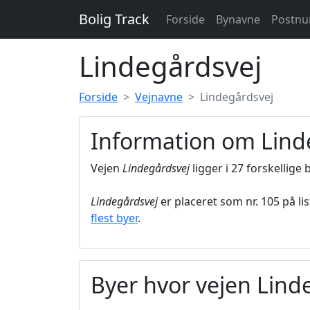
Bolig Track
Forside
Bynavne
Postn
Lindegårdsvej
Forside
Vejnavne
Lindegårdsvej
Information om Lind
Vejen
Lindegårdsvej
ligger i 27 forskellige b
Lindegårdsvej
er placeret som nr. 105 på li
flest byer
.
Byer hvor vejen Lind