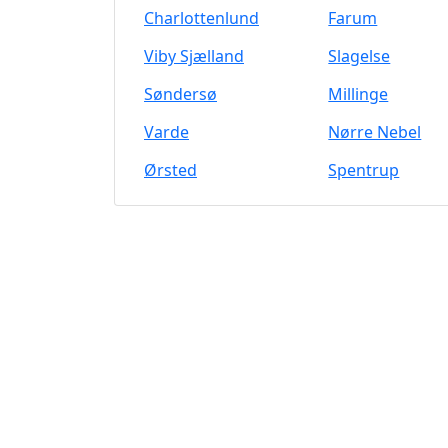
Charlottenlund
Farum
Viby Sjælland
Slagelse
Søndersø
Millinge
Varde
Nørre Nebel
Ørsted
Spentrup