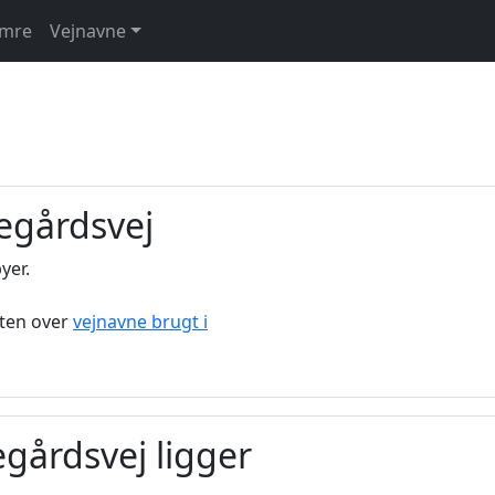
umre
Vejnavne
egårdsvej
yer.
sten over
vejnavne brugt i
egårdsvej ligger