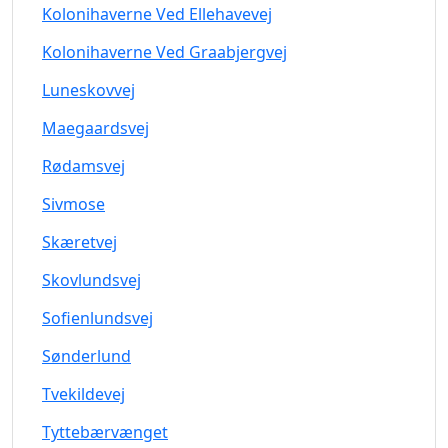
Kolonihaverne Ved Ellehavevej
Kolonihaverne Ved Graabjergvej
Luneskovvej
Maegaardsvej
Rødamsvej
Sivmose
Skæretvej
Skovlundsvej
Sofienlundsvej
Sønderlund
Tvekildevej
Tyttebærvænget