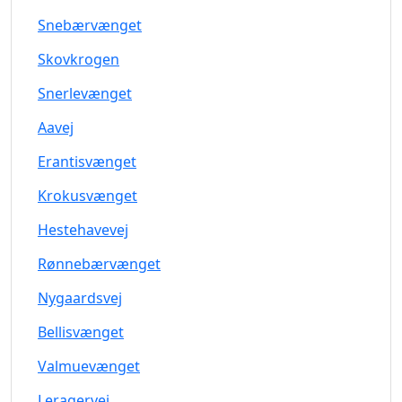
Snebærvænget
Skovkrogen
Snerlevænget
Aavej
Erantisvænget
Krokusvænget
Hestehavevej
Rønnebærvænget
Nygaardsvej
Bellisvænget
Valmuevænget
Leragervej