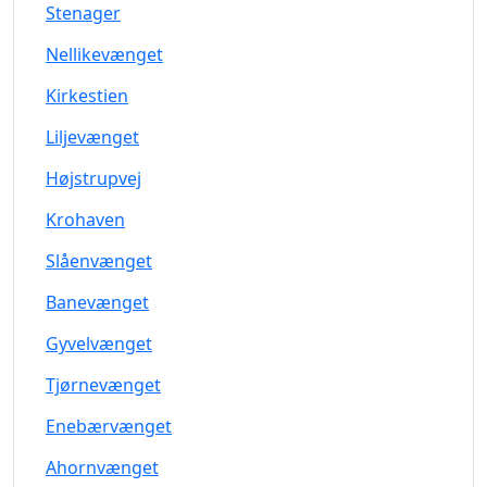
Stenager
Nellikevænget
Kirkestien
Liljevænget
Højstrupvej
Krohaven
Slåenvænget
Banevænget
Gyvelvænget
Tjørnevænget
Enebærvænget
Ahornvænget