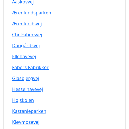
Aaskovvej
Ærenlundsparken
Ærenlundsvej
Chr. Fabersvej
Daugårdsvej
Ellehavevej
Fabers Fabrikker
Glasbjergvej
Hesselhavevej
Højskolen
Kastanieparken
Kløvmosevej