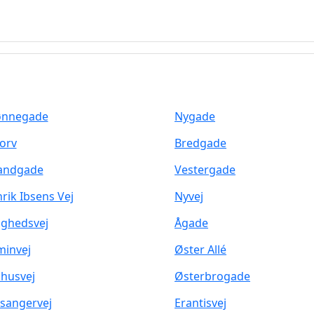
ønnegade
Nygade
orv
Bredgade
andgade
Vestergade
rik Ibsens Vej
Nyvej
ighedsvej
Ågade
minvej
Øster Allé
husvej
Østerbrogade
sangervej
Erantisvej