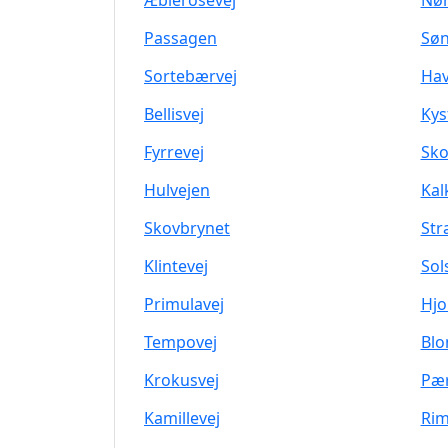
Æblerosevej
Nør
Passagen
Sø
Sortebærvej
Hav
Bellisvej
Kys
Fyrrevej
Sko
Hulvejen
Kal
Skovbrynet
Str
Klintevej
Sol
Primulavej
Hjo
Tempovej
Bl
Krokusvej
Pær
Kamillevej
Rim