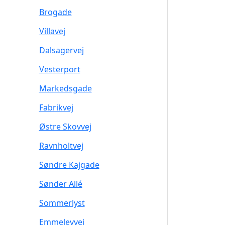
Brogade
Villavej
Dalsagervej
Vesterport
Markedsgade
Fabrikvej
Østre Skovvej
Ravnholtvej
Søndre Kajgade
Sønder Allé
Sommerlyst
Emmelevvej