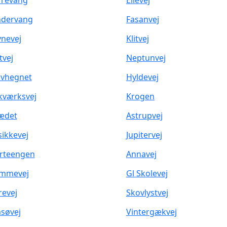
revang
Ellevej
ndervang
Fasanvej
nevej
Klitvej
tvej
Neptunvej
vhegnet
Hyldevej
kværksvej
Krogen
ædet
Astrupvej
sikkevej
Jupitervej
rteengen
Annavej
ommevej
Gl Skolevej
evej
Skovlystvej
søvej
Vintergækvej