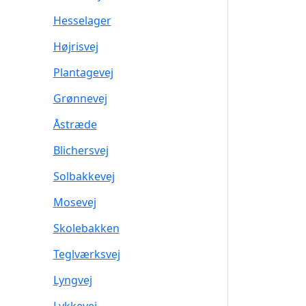
Hesselager
Højrisvej
Plantagevej
Grønnevej
Åstræde
Blichersvej
Solbakkevej
Mosevej
Skolebakken
Teglværksvej
Lyngvej