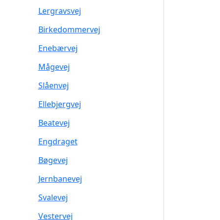
Lergravsvej
Birkedommervej
Enebærvej
Mågevej
Slåenvej
Ellebjergvej
Beatevej
Engdraget
Bøgevej
Jernbanevej
Svalevej
Vestervej