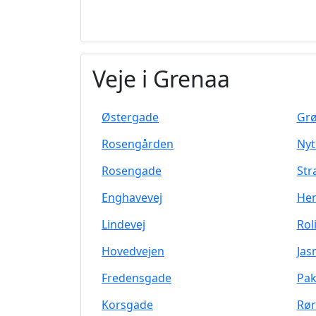
Veje i Grenaa
Østergade
Gr
Rosengården
Nyt
Rosengade
Str
Enghavevej
Hen
Lindevej
Rol
Hovedvejen
Jas
Fredensgade
Pak
Korsgade
Rør