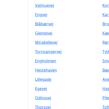
Valmuevej
Kor
Engvej
Kar
Blåbærvej
Br
Glentevej
Kær
Mirabellevej
Rør
Tornsangervej
Tyt
Engholmen
Sm
Hestehaven
Bæ
Lillegade
An
Egevej
Has
Odinsvej
Pile
Thorsvej
Tof