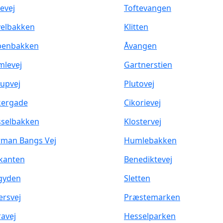
evej
Toftevangen
elbakken
Klitten
benbakken
Åvangen
levej
Gartnerstien
upvej
Plutovej
kergade
Cikorievej
selbakken
Klostervej
man Bangs Vej
Humlebakken
kanten
Benediktevej
gyden
Sletten
rsvej
Præstemarken
avej
Hesselparken