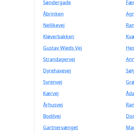
Søndergade
Fær
Åbrinken
Agn
Nellikevej
Ran
Kløverbakken
Kvæ
Gustav Wieds Vej
Hes
Strandagervej
Ann
Dyrehavevej
Søl
Syrenvej
Gr
Kærvej
Åda
Århusvej
Ran
Bodilvej
Dor
Gartnervænget
Mar