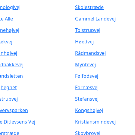
nologivej
Skolestræde
ke Alle
Gammel Landevej
nehøjvej
Tolstrupvej
ækvej
Høedvej
nhøjvej
Rådmandsvej
dbakkevej
Myntevej
andsletten
Følfodsvej
ghegnet
Fornæsvej
trupvej
Stefansvej
vervsparken
Kongshøjvej
e Ditlevsens Vej
Kristiansmindevej
rstræde
Skovbrovej