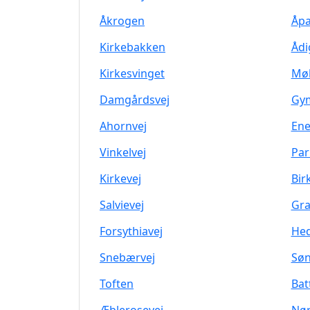
Åkrogen
Åpa
Kirkebakken
Ådi
Kirkesvinget
Møl
Damgårdsvej
Gym
Ahornvej
Ene
Vinkelvej
Par
Kirkevej
Bir
Salvievej
Gra
Forsythiavej
Hed
Snebærvej
Søn
Toften
Bat