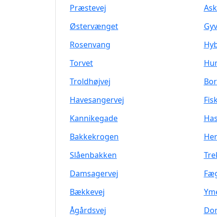
Præstevej
Ask
Østervænget
Gyv
Rosenvang
Hy
Torvet
Hum
Troldhøjvej
Bor
Havesangervej
Fis
Kannikegade
Has
Bakkekrogen
Her
Slåenbakken
Tre
Damsagervej
Fæ
Bækkevej
Yme
Ågårdsvej
Dor