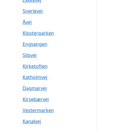
Lykkevej
Snerlevej
Åvej
Klosterparken
Engvangen
Silovej
Kirketoften
Katholmvej
Dagmarvej
Kirsebærvej
Vestermarken
Kanalvej