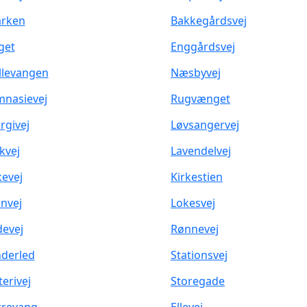
rken
Bakkegårdsvej
get
Enggårdsvej
levangen
Næsbyvej
nasievej
Rugvænget
rgivej
Løvsangervej
kvej
Lavendelvej
kevej
Kirkestien
nvej
Lokesvej
evej
Rønnevej
derled
Stationsvej
terivej
Storegade