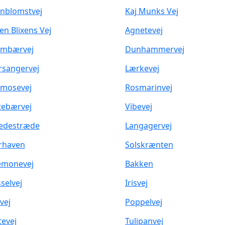
nblomstvej
Kaj Munks Vej
en Blixens Vej
Agnetevej
ombærvej
Dunhammervej
sangervej
Lærkevej
mosevej
Rosmarinvej
tebærvej
Vibevej
edestræde
Langagervej
rhaven
Solskrænten
emonevej
Bakken
selvej
Irisvej
vej
Poppelvej
tevej
Tulipanvej