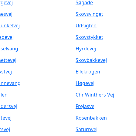
gevej
Søgade
esvej
Skovsvinget
unkelvej
Udsigten
devej
Skovstykket
selvang
Hyrdevej
ettevej
Skovbakkevej
ystvej
Ellekrogen
ønnevang
Høgevej
len
Chr Winthers Vej
dersvej
Frejasvej
tevej
Rosenbakken
svej
Saturnvej