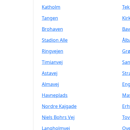
Katholm
Tek
Tangen
Kir
Brohaven
Bav
Stadion Alle
Ålb
Ringvejen
Grø
Timianvej
San
Astavej
Str
Almavej
En
Havneplads
Mas
Nordre Kajgade
Erh
Niels Bohrs Vej
Tov
Langholmvej
Ove