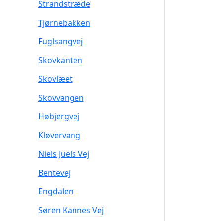
Strandstræde
Tjørnebakken
Fuglsangvej
Skovkanten
Skovlæet
Skovvangen
Høbjergvej
Kløvervang
Niels Juels Vej
Bentevej
Engdalen
Søren Kannes Vej